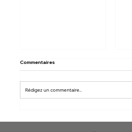
Commentaires
Rédigez un commentaire...
Jo
James (Jim) Arnold Moffat