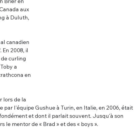
 Brier en 
e Canada aux 
g à Duluth, 
nal canadien 
 En 2008, il 
 de curling 
Toby a 
crathcona en 
 lors de la 
par l'équipe Gushue à Turin, en Italie, en 2006, était 
fondément et dont il parlait souvent. Jusqu'à son 
urs le mentor de « Brad » et des 
« boys »
.